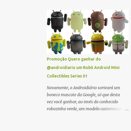
parede com peixes, com plantas ou animais
costumam fazer muito sucesso. Já quem
gosta de dragões, monstros ou outras
figuras mitológicas também vai encontrar
um wallpaper animado que tem o seu jeito.
E o melhor, é que todos os wall papers
listados aqui são totalmente grátis!
Promoção Quero ganhar do
@androidiario um Robô Android Mini
Collectibles Series 01
Novamente, o Androidiário sorteará um
boneco mascote da Google, só que desta
vez você ganhar, ao invés do conhecido
robozinho verde, um modelo customizado
da coleção exclusiva "Mini Collectibles Serie
01". O modelo que você poderá ganhar
é uma surpresa: a caixa é lacrada e você só