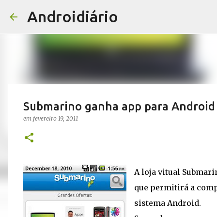
Androidiário
Submarino ganha app para Android
em
fevereiro 19, 2011
A loja vitual Submar
que permitirá a comp
sistema Android.