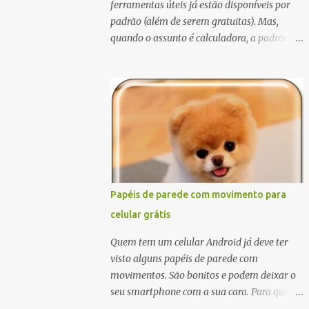
ferramentas úteis já estão disponíveis por
padrão (além de serem gratuitas). Mas,
quando o assunto é calculadora, a padrão do
Android é muito inferior a qualquer
calculadora que você encontra por aí. Eu
acabo preferindo usar uma calculadora real,
a do Windows (para quem não sabe o
atalho, digite botão Windows + R, e em
seguida, "calc" e enter), ou até mesmo fazer
cálculos no Google (para isto, basta escrever
a equação no campo busca). Mas quando
não tem jeito, quando estou na rua e a única
Papéis de parede com movimento para
calculadora disponível é o meu celular, fico
celular grátis
um pouco descontente com os poucos
recursos disponíveis. Ainda bem que
Quem tem um celular Android já deve ter
encontrei a Shake Calc; uma ótima
visto alguns papéis de parede com
calculadora, com opções de básica e
movimentos. São bonitos e podem deixar o
científica, e é grátis.
seu smartphone com a sua cara. Para quem
gosta de temas com natureza, papéis de