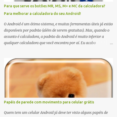
Para que serve os botões MR, MS, M+ e MC da calculadora?
Para melhorar a calculadora do seu Android!
O Android é um ótimo sistema, e muitas ferramentas úteis já estão
disponíveis por padrão (além de serem gratuitas). Mas, quando o
assunto é calculadora, a padrão do Android é muito inferior a
qualquer calculadora que você encontra por aí. Eu acabo
preferindo usar uma calculadora real, a do Windows (para quem
não sabe o atalho, digite botão Windows + R, e em seguida, "calc" e
enter), ou até mesmo fazer cálculos no Google (para isto, basta
escrever a equação no campo busca). Mas quando não tem jeito,
quando estou na rua e a única calculadora disponível é o meu
celular, fico um pouco descontente com os poucos recursos
disponíveis. Ainda bem que encontrei a Shake Calc; uma ótima
calculadora, com opções de básica e científica, e é grátis.
Papéis de parede com movimento para celular grátis
Quem tem um celular Android já deve ter visto alguns papéis de