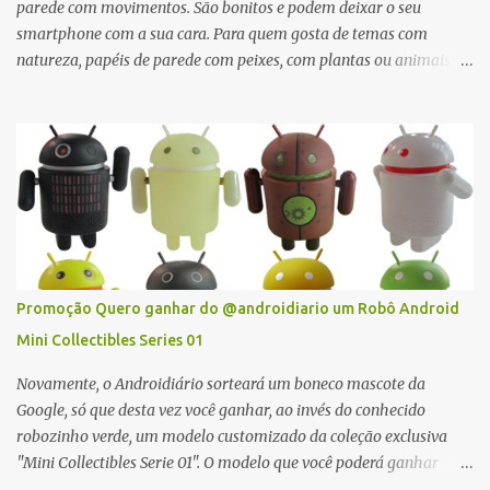
parede com movimentos. São bonitos e podem deixar o seu
smartphone com a sua cara. Para quem gosta de temas com
natureza, papéis de parede com peixes, com plantas ou animais
costumam fazer muito sucesso. Já quem gosta de dragões,
monstros ou outras figuras mitológicas também vai encontrar um
wallpaper animado que tem o seu jeito. E o melhor, é que todos os
wall papers listados aqui são totalmente grátis!
Promoção Quero ganhar do @androidiario um Robô Android
Mini Collectibles Series 01
Novamente, o Androidiário sorteará um boneco mascote da
Google, só que desta vez você ganhar, ao invés do conhecido
robozinho verde, um modelo customizado da coleção exclusiva
"Mini Collectibles Serie 01". O modelo que você poderá ganhar
é uma surpresa: a caixa é lacrada e você só sabe qual modelo