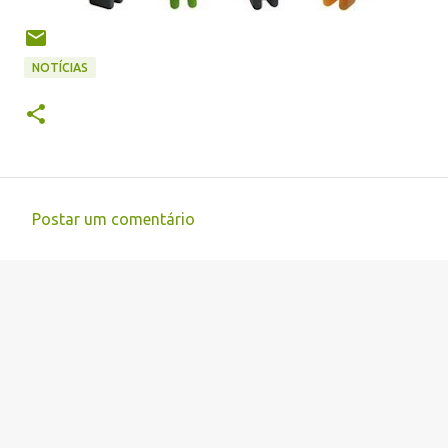
NOTÍCIAS
Postar um comentário
C
o
m
e
n
t
á
r