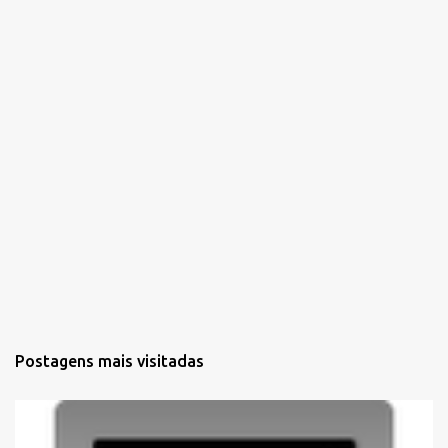
i
o
s
Postagens mais visitadas