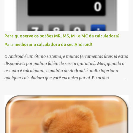
Para que serve os botões MR, MS, M+ e MC da calculadora?
Para melhorar a calculadora do seu Android!
O Android é um ótimo sistema, e muitas ferramentas úteis já estão
disponíveis por padrão (além de serem gratuitas). Mas, quando o
assunto é calculadora, a padrão do Android é muito inferior a
qualquer calculadora que você encontra por aí. Eu acabo
preferindo usar uma calculadora real, a do Windows (para quem
não sabe o atalho, digite botão Windows + R, e em seguida, "calc" e
enter), ou até mesmo fazer cálculos no Google (para isto, basta
escrever a equação no campo busca). Mas quando não tem jeito,
quando estou na rua e a única calculadora disponível é o meu
celular, fico um pouco descontente com os poucos recursos
disponíveis. Ainda bem que encontrei a Shake Calc; uma ótima