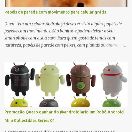
calculadora, com opções de básica e científica, e é grátis.
Papéis de parede com movimento para celular grátis
Quem tem um celular Android já deve ter visto alguns papéis de
parede com movimentos. São bonitos e podem deixar o seu
smartphone com a sua cara. Para quem gosta de temas com
natureza, papéis de parede com peixes, com plantas ou animais
costumam fazer muito sucesso. Já quem gosta de dragões,
monstros ou outras figuras mitológicas também vai encontrar um
wallpaper animado que tem o seu jeito. E o melhor, é que todos os
wall papers listados aqui são totalmente grátis!
Promoção Quero ganhar do @androidiario um Robô Android
Mini Collectibles Series 01