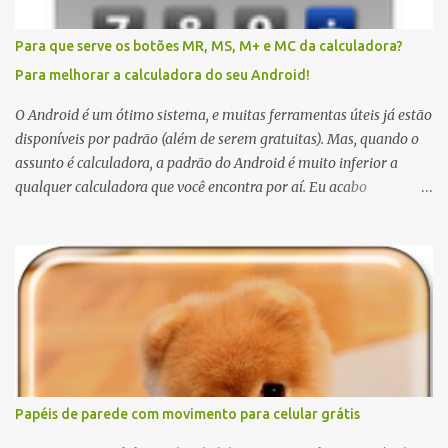
Para que serve os botões MR, MS, M+ e MC da calculadora?
Para melhorar a calculadora do seu Android!
O Android é um ótimo sistema, e muitas ferramentas úteis já estão
disponíveis por padrão (além de serem gratuitas). Mas, quando o
assunto é calculadora, a padrão do Android é muito inferior a
qualquer calculadora que você encontra por aí. Eu acabo
preferindo usar uma calculadora real, a do Windows (para quem
não sabe o atalho, digite botão Windows + R, e em seguida, "calc" e
enter), ou até mesmo fazer cálculos no Google (para isto, basta
escrever a equação no campo busca). Mas quando não tem jeito,
quando estou na rua e a única calculadora disponível é o meu
celular, fico um pouco descontente com os poucos recursos
disponíveis. Ainda bem que encontrei a Shake Calc; uma ótima
calculadora, com opções de básica e científica, e é grátis.
Papéis de parede com movimento para celular grátis