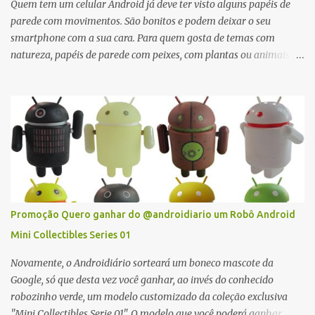
Quem tem um celular Android já deve ter visto alguns papéis de
parede com movimentos. São bonitos e podem deixar o seu
smartphone com a sua cara. Para quem gosta de temas com
natureza, papéis de parede com peixes, com plantas ou animais
costumam fazer muito sucesso. Já quem gosta de dragões,
monstros ou outras figuras mitológicas também vai encontrar um
wallpaper animado que tem o seu jeito. E o melhor, é que todos os
wall papers listados aqui são totalmente grátis!
Promoção Quero ganhar do @androidiario um Robô Android
Mini Collectibles Series 01
Novamente, o Androidiário sorteará um boneco mascote da
Google, só que desta vez você ganhar, ao invés do conhecido
robozinho verde, um modelo customizado da coleção exclusiva
"Mini Collectibles Serie 01". O modelo que você poderá ganhar