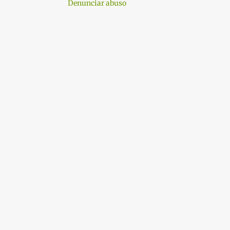
Denunciar abuso
1
02/02 - 02/09
1
01/12 - 01/19
1
01/05 - 01/12
1
12/01 - 12/08
3
11/24 - 12/01
1
11/17 - 11/24
1
10/20 - 10/27
1
10/13 - 10/20
1
10/06 - 10/13
1
09/29 - 10/06
2
09/15 - 09/22
1
09/01 - 09/08