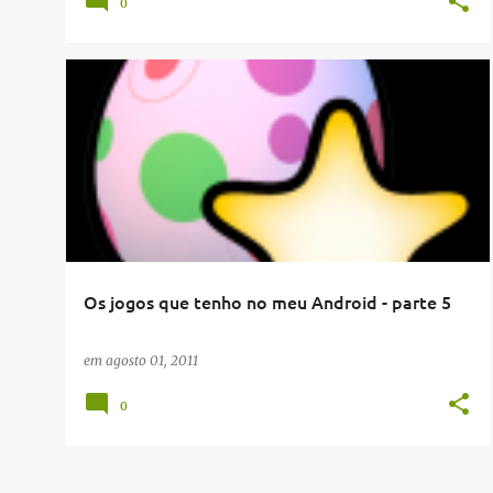
0
DICAS
Os jogos que tenho no meu Android - parte 5
em
agosto 01, 2011
0