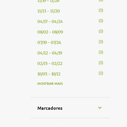
11/19 - 11/26
1
11/13 - 11/20
1
04/17 - 04/24
1
08/02 - 08/09
1
07/19 - 07/26
1
04/12 - 04/19
1
02/15 - 02/22
1
10/05 - 10/12
MOSTRAR MAIS
1
09/21 - 09/28
1
05/18 - 05/25
1
04/27 - 05/04
Marcadores
1
04/20 - 04/27
1
04/13 - 04/20