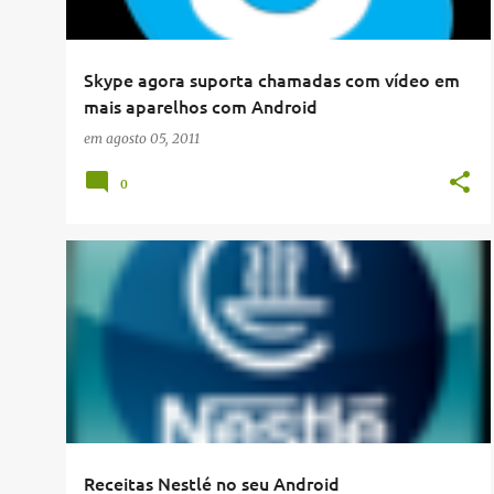
a
g
Skype agora suporta chamadas com vídeo em
e
mais aparelhos com Android
n
em
agosto 05, 2011
s
0
APP
Receitas Nestlé no seu Android