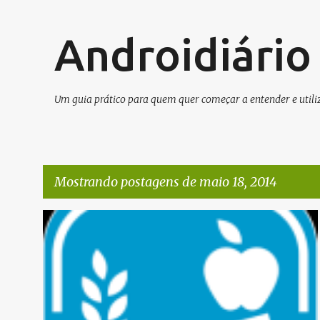
Androidiário
Um guia prático para quem quer começar a entender e utiliz
Mostrando postagens de maio 18, 2014
P
APP
o
s
t
a