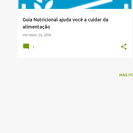
g
e
Guia Nutricional ajuda você a cuidar da
n
alimentação
s
em
maio 24, 2014
1
MAIS P