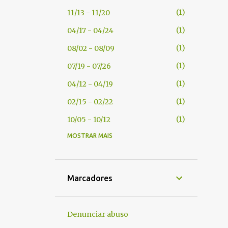
1
11/13 - 11/20
1
04/17 - 04/24
1
08/02 - 08/09
1
07/19 - 07/26
1
04/12 - 04/19
1
02/15 - 02/22
1
10/05 - 10/12
MOSTRAR MAIS
1
09/21 - 09/28
1
05/18 - 05/25
1
04/27 - 05/04
Marcadores
1
04/20 - 04/27
1
04/13 - 04/20
Denunciar abuso
1
02/02 - 02/09