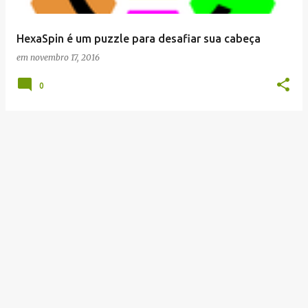
g
e
HexaSpin é um puzzle para desafiar sua cabeça
n
em
novembro 17, 2016
s
0