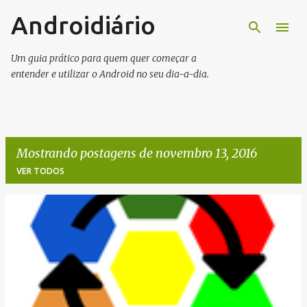
Androidiário
Pular para o conteúdo principal
Um guia prático para quem quer começar a
entender e utilizar o Android no seu dia-a-dia.
Mostrando postagens de novembro 13, 2016
VER TODOS
P
o
s
t
a