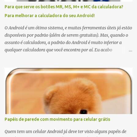
Para que serve os botões MR, MS, M+ e MC da calculadora?
Para melhorar a calculadora do seu Android!
O Android é um ótimo sistema, e muitas ferramentas úteis já estão
disponíveis por padrão (além de serem gratuitas). Mas, quando o
assunto é calculadora, a padrão do Android é muito inferior a
qualquer calculadora que você encontra por aí. Eu acabo
preferindo usar uma calculadora real, a do Windows (para quem
não sabe o atalho, digite botão Windows + R, e em seguida, "calc" e
enter), ou até mesmo fazer cálculos no Google (para isto, basta
escrever a equação no campo busca). Mas quando não tem jeito,
quando estou na rua e a única calculadora disponível é o meu
celular, fico um pouco descontente com os poucos recursos
disponíveis. Ainda bem que encontrei a Shake Calc; uma ótima
calculadora, com opções de básica e científica, e é grátis.
Papéis de parede com movimento para celular grátis
Quem tem um celular Android já deve ter visto alguns papéis de