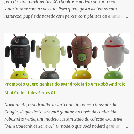
parede com movimentos. São bonitos e podem deixar o seu
smartphone com a sua cara. Para quem gosta de temas com
natureza, papéis de parede com peixes, com plantas ou animais
costumam fazer muito sucesso. Já quem gosta de dragões,
monstros ou outras figuras mitológicas também vai encontrar um
wallpaper animado que tem o seu jeito. E o melhor, é que todos os
wall papers listados aqui são totalmente grátis!
Promoção Quero ganhar do @androidiario um Robô Android
Mini Collectibles Series 01
Novamente, o Androidiário sorteará um boneco mascote da
Google, só que desta vez você ganhar, ao invés do conhecido
robozinho verde, um modelo customizado da coleção exclusiva
"Mini Collectibles Serie 01". O modelo que você poderá ganhar
é uma surpresa: a caixa é lacrada e você só sabe qual modelo