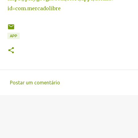
id=com.mercadolibre
APP
Postar um comentário
C
o
m
e
n
t