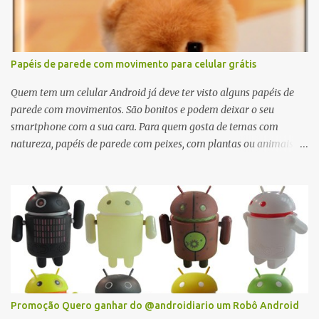
celular, fico um pouco descontente com os poucos recursos
disponíveis. Ainda bem que encontrei a Shake Calc; uma ótima
calculadora, com opções de básica e científica, e é grátis.
Papéis de parede com movimento para celular grátis
Quem tem um celular Android já deve ter visto alguns papéis de
parede com movimentos. São bonitos e podem deixar o seu
smartphone com a sua cara. Para quem gosta de temas com
natureza, papéis de parede com peixes, com plantas ou animais
costumam fazer muito sucesso. Já quem gosta de dragões,
monstros ou outras figuras mitológicas também vai encontrar um
wallpaper animado que tem o seu jeito. E o melhor, é que todos os
wall papers listados aqui são totalmente grátis!
Promoção Quero ganhar do @androidiario um Robô Android