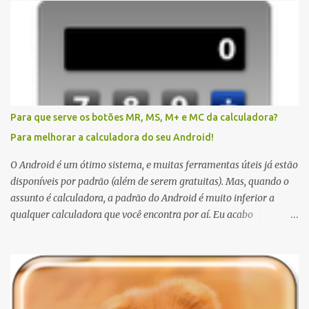
Para que serve os botões MR, MS, M+ e MC da calculadora?
Para melhorar a calculadora do seu Android!
O Android é um ótimo sistema, e muitas ferramentas úteis já estão
disponíveis por padrão (além de serem gratuitas). Mas, quando o
assunto é calculadora, a padrão do Android é muito inferior a
qualquer calculadora que você encontra por aí. Eu acabo
preferindo usar uma calculadora real, a do Windows (para quem
não sabe o atalho, digite botão Windows + R, e em seguida, "calc" e
enter), ou até mesmo fazer cálculos no Google (para isto, basta
escrever a equação no campo busca). Mas quando não tem jeito,
quando estou na rua e a única calculadora disponível é o meu