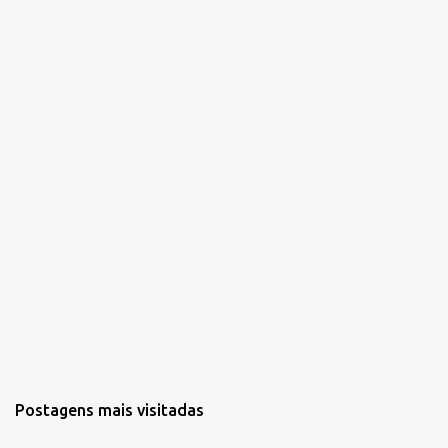
á
r
i
o
s
Postagens mais visitadas